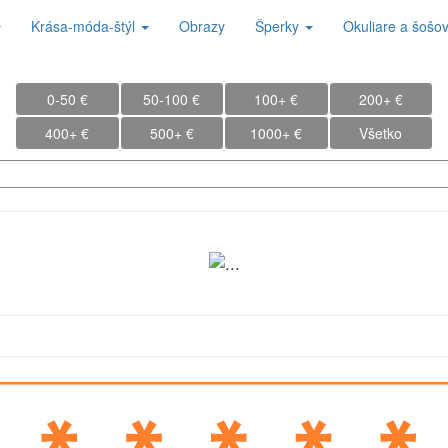
Krása-móda-štýl
Obrazy
Šperky
Okuliare a šošo
0-50 €
50-100 €
100+ €
200+ €
400+ €
500+ €
1000+ €
Všetko